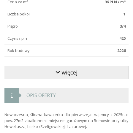
2
2
Cena za m
96 PLN / m
Liczba pokoi
1
Piętro
3/4
Czynsz pln
420
Rok budowy
2026
Standard wykończenia
wysoki
więcej
Stan lokalu
nowy
Typ budynku
apartamentowiec
OPIS OFERTY
Klatka schodowa
czysta
Kaucja pln
3 300
Nowoczesna, śliczna kawalerka dla pierwszego najemcy z 2025r. o
pow. 27m2 z balkonem i miejscem garażowym na Bemowie przy ulicy
Forma własności
własność
Heweliusza, blisko /Szeligowskiej i Lazurowej.