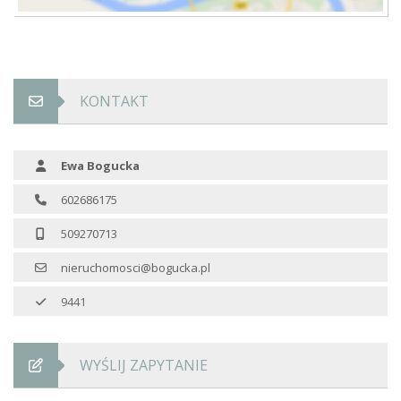
KONTAKT
Ewa Bogucka
602686175
509270713
nieruchomosci@bogucka.pl
9441
WYŚLIJ ZAPYTANIE