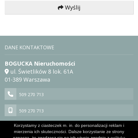
Wyślij
DANE KONTAKTOWE
BOGUCKA Nieruchomości
ul. Świetlików 8 lok. 61A
01-389 Warszawa
509 270 713
509 270 713
Korzystamy z ciasteczek m. in. do personalizacji reklam i
nieruchomosci@bogucka.pl
mierzenia ich skuteczności. Dalsze korzystanie ze strony
oznacza, że zgadzasz się na ich użycie zgodnie z
polityką