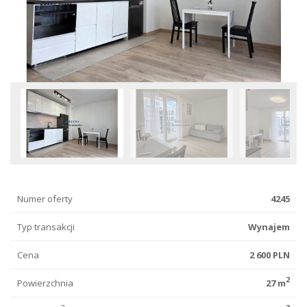
Numer oferty
4245
Typ transakcji
Wynajem
Cena
2 600 PLN
2
Powierzchnia
27 m