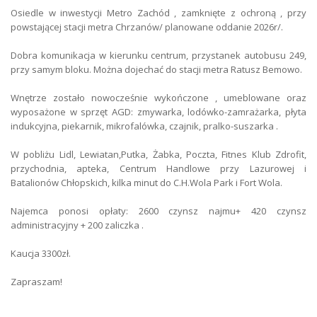
Liczba sypialni
1
Osiedle w inwestycji Metro Zachód , zamknięte z ochroną , przy
powstającej stacji metra Chrzanów/ planowane oddanie 2026r/.
Głośność
ciche
Dobra komunikacja w kierunku centrum, przystanek autobusu 249,
Kuchnia
aneks
przy samym bloku. Można dojechać do stacji metra Ratusz Bemowo.
Łazienka
z wc
Wnętrze zostało nowocześnie wykończone , umeblowane oraz
wyposażone w sprzęt AGD: zmywarka, lodówko-zamrażarka, płyta
Podłoga
panele
indukcyjna, piekarnik, mikrofalówka, czajnik, pralko-suszarka .
Łącze internetowe
światłowód
W pobliżu Lidl, Lewiatan,Putka, Żabka, Poczta, Fitnes Klub Zdrofit,
przychodnia, apteka, Centrum Handlowe przy Lazurowej i
Typ balkonu
duży
Batalionów Chłopskich, kilka minut do C.H.Wola Park i Fort Wola.
Parking
garaż podziemny
Najemca ponosi opłaty: 2600 czynsz najmu+ 420 czynsz
administracyjny + 200 zaliczka .
Liczba miejsc parkingowych
1
Kaucja 3300zł.
Ogrzewanie
miejskie
Zapraszam!